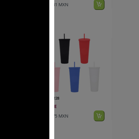
$88.41 MXN
FP T 228
MATE
$92.75 MXN