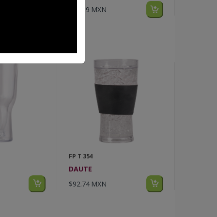
$58.39 MXN
FP T 354
DAUTE
$92.74 MXN