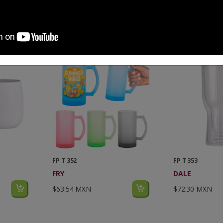
$149.64 MXN
$126.28 MXN
FP T 352
FP T 353
FRY
DALE
$63.54 MXN
$72.30 MXN