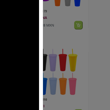
FP T 173
SIRENA
$10.88 MXN
FP T 210
SOLEI