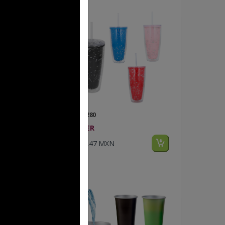
FP T 280
KIELER
$106.47 MXN