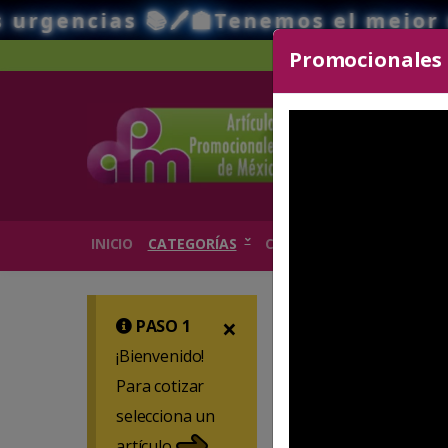
️🏫Tenemos el mejor surtido y stock
Promocionales d
Sear
INICIO
CATEGORÍAS
CATÁLOGOS
¿CÓMO HACE
×
PASO 1
¡Bienvenido!
Para cotizar
selecciona un
artículo