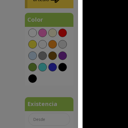
Color
FP HO 087
BERRY
$92.14 MXN
Existencia