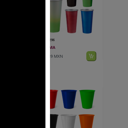
FP T 296
CROMA
$71.89 MXN