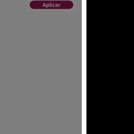
Aplicar
FP T 133
BALI
$7.48 MXN
FP T 173 PS
SIRENA PASTEL