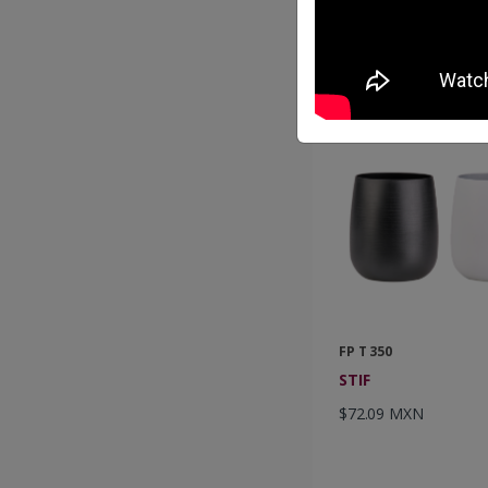
$100.48 MXN
FP T 350
STIF
$72.09 MXN