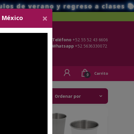
y regreso a clases 📚🖊️🏫 consulta
×
o México
Teléfono
+52 55 52 43 6606
Whatsapp
+52 5636330072
ONTACTO
Carrito
0