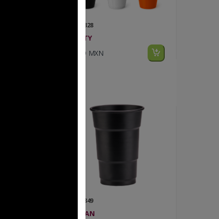
FP T 328
PARTY
$6.29 MXN
FP T 349
HOGAN