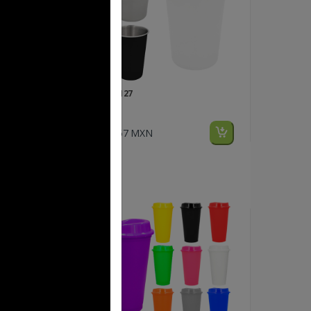
FP T 127
CUP
$67.57 MXN