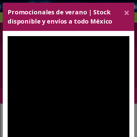
lases 📚🖊️🏫 consulta y cotiza inm
×
Promocionales de verano | Stock
CONDICIONES SERVICIO
disponible y envíos a todo México
52 55 5243-6606
+52 5636330072
Con 30 líneas
Carrito
0